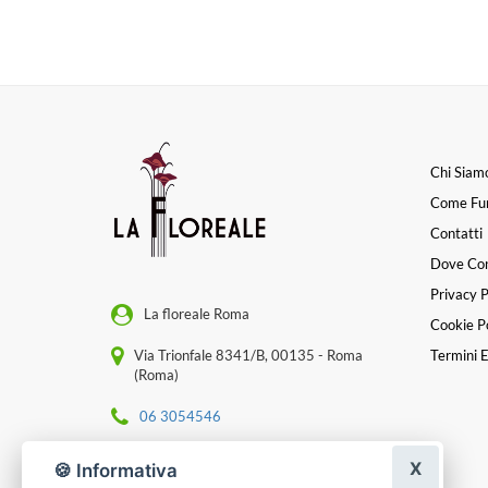
Chi Siam
Come Fu
Contatti
Dove Co
Privacy P
La floreale Roma
Cookie Po
Via Trionfale 8341/B, 00135 - Roma
Termini E
(Roma)
06 3054546
[email protected]
X
🍪 Informativa