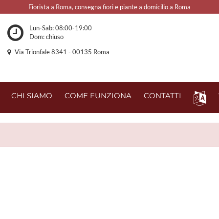
Fiorista a Roma, consegna fiori e piante a domicilio a Roma
Lun-Sab: 08:00-19:00
Dom: chiuso
Via Trionfale 8341 - 00135 Roma
CHI SIAMO
COME FUNZIONA
CONTATTI