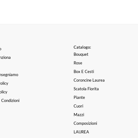
Catalogo:
o
Bouquet
nziona
Rose
Box E Cesti
nsegniamo
Coroncine Laurea
olicy
Scatola Fiorita
licy
Piante
 Condizioni
Cuori
Mazzi
Composizioni
LAUREA