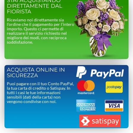
STAI ACQUISTANDO
DIRETTAMENTE DAL
FIORISTA
Riceviamo noi direttamente sia
l’ordine che il pagamento per l’intero
importo. Questo ci permette di
realizzare il servizio richiesto nel
migliore dei modi, con reciproca
soddisfazione.
ACQUISTA ONLINE IN
SICUREZZA
Puoi pagare con il tuo Conto PayPal,
la tua carta di credito o Satispay. In
tutti i casi le tue informazioni
sensibili (dati della carta) non
vengono condivise con noi.