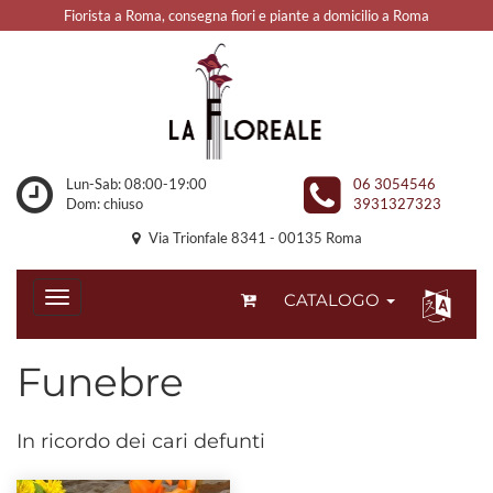
Fiorista a Roma, consegna fiori e piante a domicilio a Roma
Lun-Sab: 08:00-19:00
06 3054546
Dom: chiuso
3931327323
Via Trionfale 8341 - 00135 Roma
CATALOGO
Funebre
In ricordo dei cari defunti