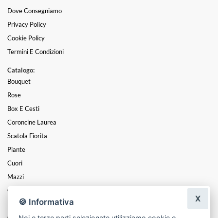
Dove Consegniamo
Privacy Policy
Cookie Policy
Termini E Condizioni
Catalogo:
Bouquet
Rose
Box E Cesti
Coroncine Laurea
Scatola Fiorita
Piante
Cuori
Mazzi
Composizioni
X
🍪 Informativa
LAUREA
Noi e terze parti selezionate utilizziamo cookie o
Centrotavola