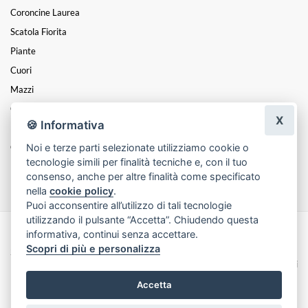
Coroncine Laurea
Scatola Fiorita
Piante
Cuori
Mazzi
Composizioni
X
🍪 Informativa
LAUREA
Noi e terze parti selezionate utilizziamo cookie o
Centrotavola
tecnologie simili per finalità tecniche e, con il tuo
Funebre
consenso, anche per altre finalità come specificato
nella
cookie policy
.
Puoi acconsentire all’utilizzo di tali tecnologie
utilizzando il pulsante “Accetta”. Chiudendo questa
informativa, continui senza accettare.
Made with
by
Infoser.it
-
Realizzazione Siti ecommerce per Fioristi
- ©
Scopri di più e personalizza
2026
Privacy Policy
Cookie Policy
Termini e Condizioni
Accetta